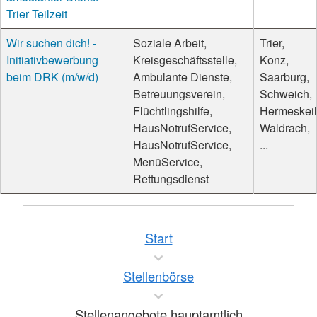
Trier Teilzeit
Wir suchen dich! -
Soziale Arbeit,
Trier,
Initiativbewerbung
Kreisgeschäftsstelle,
Konz,
beim DRK (m/w/d)
Ambulante Dienste,
Saarburg,
Betreuungsverein,
Schweich,
Flüchtlingshilfe,
Hermeskeil
HausNotrufService,
Waldrach,
HausNotrufService,
...
MenüService,
Rettungsdienst
Start
Stellenbörse
Stellenangebote hauptamtlich