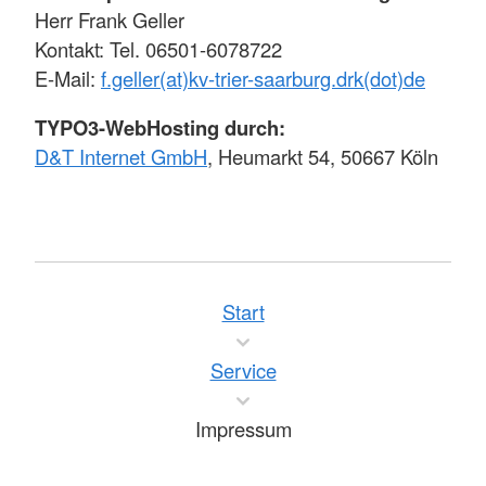
Herr Frank Geller
Kontakt: Tel. 06501-6078722
E-Mail:
f.geller(at)kv-trier-saarburg.drk(dot)de
TYPO3-WebHosting durch:
D&T Internet GmbH
, Heumarkt 54, 50667 Köln
Start
Service
Impressum