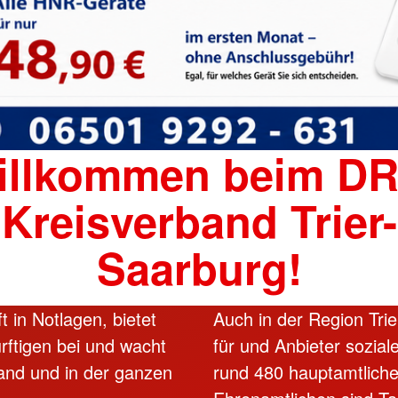
illkommen beim DR
Kreisverband Trier-
Saarburg!
 in Notlagen, bietet
Auch in der Region Trie
ftigen bei und wacht
für und Anbieter sozia
and und in der ganzen
rund 480 hauptamtliche