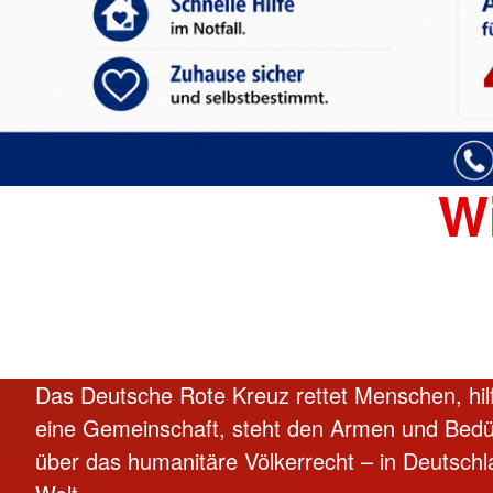
W
Das Deutsche Rote Kreuz rettet Menschen, hilft
eine Gemeinschaft, steht den Armen und Bedür
über das humanitäre Völkerrecht – in Deutschl