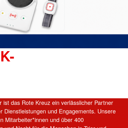
K-
r ist das Rote Kreuz ein verlässlicher Partner
ler Dienstleistungen und Engagements. Unsere
n Mitarbeiter*innen und über 400