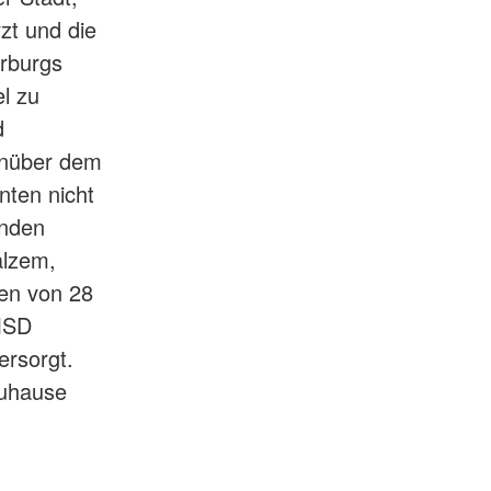
zt und die
rburgs
el zu
d
genüber dem
nten nicht
inden
alzem,
en von 28
 MSD
ersorgt.
Zuhause