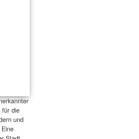
anerkannter
für die
ldern und
 Eine
r Stadt,