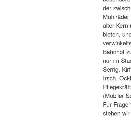
der zwisch
Mühlräder 
alter Kern
bieten, un
verwinkelt
Bahnhof zu
nur im Sta
Serrig, Ki
Irsch, Ock
Pflegekräf
(Mobiler S
Für Frage
stehen wir